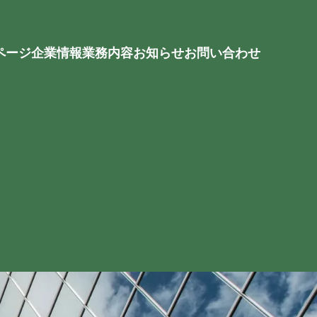
ページ
企業情報
業務内容
お知らせ
お問い合わせ
ボイラー･給湯器
エコキュート･電気温水器
貯水槽
水回り･管工事
電気工事
空調工事