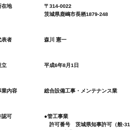
所在地
〒314-0022
茨城県鹿嶋市長栖1879-248
代表者
森川 憲一
設立
平成6年8月1日
事業内容
総合設備工事・メンテナンス業
許認可
●管工事業
許可番号 茨城県知事許可（般-31）