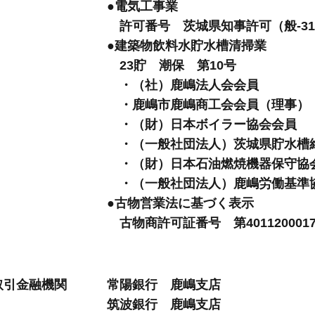
●電気工事業
許可番号 茨城県知事許可（般-31）
●建築物飲料水貯水槽清掃業
23貯 潮保 第10号
・（社）鹿嶋法人会会員
・鹿嶋市鹿嶋商工会会員（理事）
・（財）日本ボイラー協会会員
・（一般社団法人）茨城県貯水槽
・（財）日本石油燃焼機器保守協
・（一般社団法人）鹿嶋労働基準
●古物営業法に基づく表示
古物商許可証番号 第40112000
取引金融機関
常陽銀行 鹿嶋支店
筑波銀行 鹿嶋支店